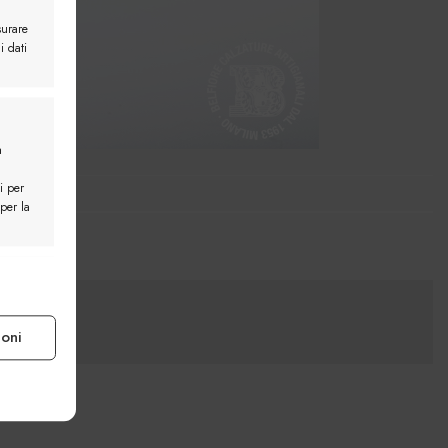
surare
i dati
a
i per
 per la
e attivo
ioni
e attivo