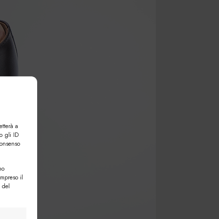
etterà a
o gli ID
consenso
no
ompreso il
 del