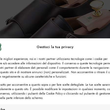
Gestisci la tua privacy
 le migliori esperienze, noi e i nostri partner utilizziamo tecnologie come i cookie per
e e/o accedere alle informazioni del dispositivo. Il consenso a queste tecnologie perm
ostri partner di elaborare dati personali come il comportamento durante la navigazione 
 questo sito e di mostrare annunci (non) personalizzati. Non acconsentire o ritirare il 
re negativamente su alcune caratteristiche e funzioni.
sotto per acconsentire a quanto sopra o per fare scelte dettagliate. Le tue scelte saran
solamente a questo sito. È possibile modificare le impostazioni in qualsiasi momento, c
consenso, utilizzando i pulsanti della Cookie Policy o cliccando sul pulsante di gestione
ella parte inferiore dello schermo.
iche