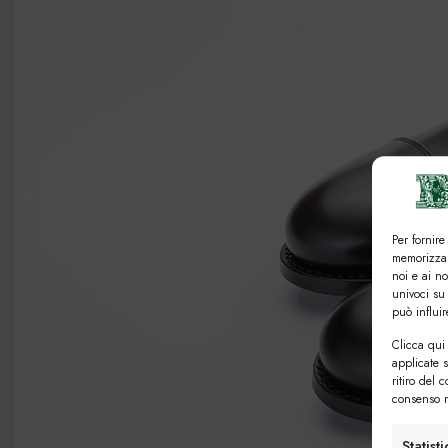
Per fornire
memorizzar
noi e ai n
univoci su
può influi
Clicca qui 
applicate 
ritiro del 
consenso n
Statist