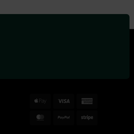
Apple
Visa
American
Pay
Express
MasterCard
PayPal
Stripe