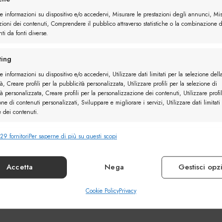
re informazioni su dispositivo e/o accedervi, Misurare le prestazioni degli annunci, Mi
zioni dei contenuti, Comprendere il pubblico attraverso statistiche o la combinazione d
ti da fonti diverse.
ing
e informazioni su dispositivo e/o accedervi, Utilizzare dati limitati per la selezione dell
à, Creare profili per la pubblicità personalizzata, Utilizzare profili per la selezione di
à personalizzata, Creare profili per la personalizzazione dei contenuti, Utilizzare profil
one di contenuti personalizzati, Sviluppare e migliorare i servizi, Utilizzare dati limitati
e dei contenuti.
29 fornitori
Per saperne di più su questi scopi
nalità
Sempr
e combinare dati provenienti da altre fonti di dati, Collegare diversi
vi, Identificare i dispositivi in base alle informazioni trasmesse automaticamente.
Accetta
Nega
Gestisci opz
ire la sicurezza, prevenire e rilevare frodi, correggere
Cookie Policy
Privacy
Sempr
, Erogare e presentare pubblicità e contenuto.