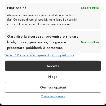
Rimani in contatto con noi
Funzionalità
Sempre attivo
Servizio Clienti
Abbinare e combinare dati provenienti da altre fonti di
dati, Collegare diversi dispositivi, Identificare i dispositivi
in base alle informazioni trasmesse automaticamente.
Garantire la sicurezza, prevenire e rilevare
frodi, correggere errori, Erogare e
Sempre attivo
info@calzaturebelfiore.com
presentare pubblicità e contenuto.
+39 02 468042
Gestisci 1129 fornitori
Per saperne di più su questi scopi
MI 20145 • Milano
Via Belfiore 9
Accetta
Nega
Termini e Condizioni
Resi e Rimborsi
Gestisci opzioni
Spedizioni
Privacy
Cookie Policy
Privacy