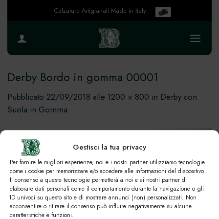
Salta
Calzature Artigianali Made in Italy
ai
contenuti
Derby Bordo in gomma 00001
Pubblicato
22/09/2018
alle
1200 × 800
in
Derby con
Suola in Gomma
Gestisci la tua privacy
Per fornire le migliori esperienze, noi e i nostri partner utilizziamo tecnologie
come i cookie per memorizzare e/o accedere alle informazioni del dispositivo.
Il consenso a queste tecnologie permetterà a noi e ai nostri partner di
elaborare dati personali come il comportamento durante la navigazione o gli
ID univoci su questo sito e di mostrare annunci (non) personalizzati. Non
acconsentire o ritirare il consenso può influire negativamente su alcune
caratteristiche e funzioni.