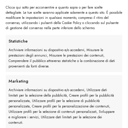
Clicca qui sotto per acconsentire a quanto sopra o per fare scelte
dettagliate. Le tue scelte saranno applicate solamente a questo sito. È possibile
modificare le impostazioni in qualsiasi momento, compreso il ritiro del
consenso, utilizzando i pulsanti della Cookie Policy o cliccando sul pulsante
di gestione del consenso nella parte inferiore dello schermo.
I trackback sono chiusi, ma puoi
lasciare un commento
.
Statistiche
Successivo
→
Archiviare informazioni su dispositivo e/o accedervi, Misurare le
prestazioni degli annunci, Misurare le prestazioni dei contenuti,
Comprendere il pubblico attraverso statistiche o la combinazione di dati
Lascia un commento
provenienti da fonti diverse.
Devi essere
connesso
per inviare un commento.
Marketing
Archiviare informazioni su dispositivo e/o accedervi, Utilizzare dati
limitati per la selezione della pubblicità, Creare profili per la pubblicità
personalizzata, Utilizzare profili per la selezione di pubblicità
personalizzata, Creare profili per la personalizzazione dei contenuti,
Utilizzare profili per la selezione di contenuti personalizzati, Sviluppare
e migliorare i servizi, Utilizzare dati limitati per la selezione dei
contenuti.