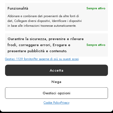
Rimani in contatto con noi
Funzionalità
Sempre attivo
Servizio Clienti
Abbinare e combinare dati provenienti da altre fonti di
dati, Collegare diversi dispositivi, Identificare i dispositivi
in base alle informazioni trasmesse automaticamente.
Garantire la sicurezza, prevenire e rilevare
frodi, correggere errori, Erogare e
Sempre attivo
info@calzaturebelfiore.com
presentare pubblicità e contenuto.
+39 02 468042
Gestisci 1129 fornitori
Per saperne di più su questi scopi
MI 20145 • Milano
Via Belfiore 9
Accetta
Nega
Termini e Condizioni
Resi e Rimborsi
Gestisci opzioni
Spedizioni
Privacy
Cookie Policy
Privacy