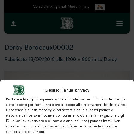
Salta
Calzature Artigianali Made in Italy
ai
contenuti
Derby Bordeaux00002
Pubblicato
18/09/2018
alle
1200 × 800
in
La Derby
Gestisci la tua privacy
Per fornire le migliori esperienze, noi e i nostri partner utilizziamo tecnologie
come i cookie per memorizzare e/o accedere alle informazioni del dispositivo.
Il consenso a queste tecnologie permetterà a noi e ai nostri partner di
elaborare dati personali come il comportamento durante la navigazione o gli
ID univoci su questo sito e di mostrare annunci (non) personalizzati. Non
acconsentire o ritirare il consenso può influire negativamente su alcune
caratteristiche e funzioni.