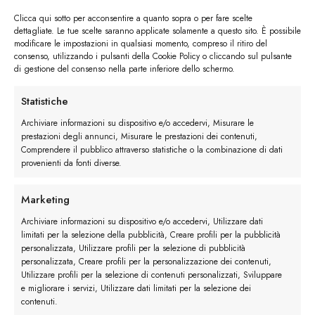
Clicca qui sotto per acconsentire a quanto sopra o per fare scelte
dettagliate. Le tue scelte saranno applicate solamente a questo sito. È possibile
modificare le impostazioni in qualsiasi momento, compreso il ritiro del
consenso, utilizzando i pulsanti della Cookie Policy o cliccando sul pulsante
di gestione del consenso nella parte inferiore dello schermo.
I trackback sono chiusi, ma puoi
lasciare un commento
.
←
Precedente
Statistiche
Successivo
→
Archiviare informazioni su dispositivo e/o accedervi, Misurare le
prestazioni degli annunci, Misurare le prestazioni dei contenuti,
Comprendere il pubblico attraverso statistiche o la combinazione di dati
Lascia un commento
provenienti da fonti diverse.
Devi essere
connesso
per inviare un commento.
Marketing
Archiviare informazioni su dispositivo e/o accedervi, Utilizzare dati
limitati per la selezione della pubblicità, Creare profili per la pubblicità
personalizzata, Utilizzare profili per la selezione di pubblicità
personalizzata, Creare profili per la personalizzazione dei contenuti,
Utilizzare profili per la selezione di contenuti personalizzati, Sviluppare
e migliorare i servizi, Utilizzare dati limitati per la selezione dei
contenuti.