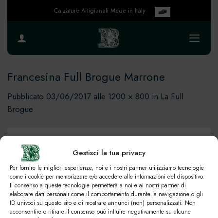
Salta
Calzature Artigianali Made in Italy
ai
contenuti
Francesina Full Brogue Marrone
Pubblicato
03/06/2017
alle
1200 × 800
in
La Full
Brogue
Gestisci la tua privacy
Per fornire le migliori esperienze, noi e i nostri partner utilizziamo tecnologie
come i cookie per memorizzare e/o accedere alle informazioni del dispositivo.
Il consenso a queste tecnologie permetterà a noi e ai nostri partner di
elaborare dati personali come il comportamento durante la navigazione o gli
ID univoci su questo sito e di mostrare annunci (non) personalizzati. Non
acconsentire o ritirare il consenso può influire negativamente su alcune