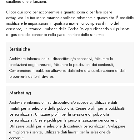
caratteristiche e funzioni.
Clicca qui sotto per acconsentire a quanto sopra o per fare scelte
dettagliate. Le tue scelte saranno applicate solamente a questo sito. È possibile
modificare le impostazioni in qualsiasi momento, compreso il ritiro del
consenso, utilizzando i pulsanti della Cookie Policy o cliccando sul pulsante
di gestione del consenso nella parte inferiore dello schermo.
I trackback sono chiusi, ma puoi
lasciare un commento
.
Statistiche
←
Precedente
Archiviare informazioni su dispositivo e/o accedervi, Misurare le
Successivo
→
prestazioni degli annunci, Misurare le prestazioni dei contenuti,
Comprendere il pubblico attraverso statistiche o la combinazione di dati
provenienti da fonti diverse.
Lascia un commento
Devi essere
connesso
per inviare un commento.
Marketing
Archiviare informazioni su dispositivo e/o accedervi, Utilizzare dati
limitati per la selezione della pubblicità, Creare profili per la pubblicità
personalizzata, Utilizzare profili per la selezione di pubblicità
personalizzata, Creare profili per la personalizzazione dei contenuti,
Utilizzare profili per la selezione di contenuti personalizzati, Sviluppare
e migliorare i servizi, Utilizzare dati limitati per la selezione dei
contenuti.