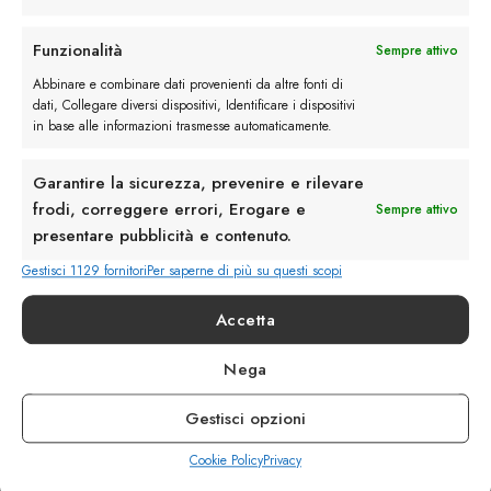
Rimani in contatto con noi
Funzionalità
Sempre attivo
Abbinare e combinare dati provenienti da altre fonti di
Servizio Clienti
dati, Collegare diversi dispositivi, Identificare i dispositivi
in base alle informazioni trasmesse automaticamente.
Garantire la sicurezza, prevenire e rilevare
frodi, correggere errori, Erogare e
Sempre attivo
presentare pubblicità e contenuto.
info@calzaturebelfiore.com
+39 02 468042
Gestisci 1129 fornitori
Per saperne di più su questi scopi
MI 20145 • Milano
Accetta
Via Belfiore 9
Nega
Termini e Condizioni
Resi e Rimborsi
Gestisci opzioni
Spedizioni
Privacy
Cookie Policy
Privacy