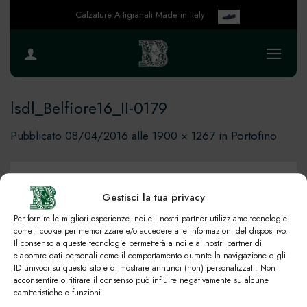
Salta
Calzature Artigianali Made in Italy
ai
contenuti
lsdl_Belfiore16_II-0179
Pubblicato
08/04/2016
alle
1900 × 1267
in
Portofino
Gestisci la tua privacy
Per fornire le migliori esperienze, noi e i nostri partner utilizziamo tecnologie
come i cookie per memorizzare e/o accedere alle informazioni del dispositivo.
Il consenso a queste tecnologie permetterà a noi e ai nostri partner di
elaborare dati personali come il comportamento durante la navigazione o gli
ID univoci su questo sito e di mostrare annunci (non) personalizzati. Non
acconsentire o ritirare il consenso può influire negativamente su alcune
caratteristiche e funzioni.