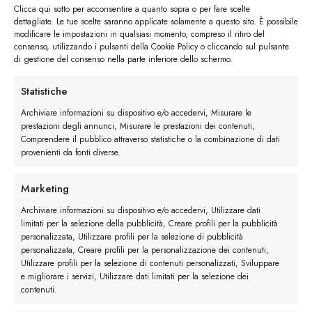
Clicca qui sotto per acconsentire a quanto sopra o per fare scelte
dettagliate. Le tue scelte saranno applicate solamente a questo sito. È possibile
modificare le impostazioni in qualsiasi momento, compreso il ritiro del
consenso, utilizzando i pulsanti della Cookie Policy o cliccando sul pulsante
di gestione del consenso nella parte inferiore dello schermo.
I trackback sono chiusi, ma puoi
lasciare un commento
.
Statistiche
Successivo
→
Archiviare informazioni su dispositivo e/o accedervi, Misurare le
prestazioni degli annunci, Misurare le prestazioni dei contenuti,
Lascia un commento
Comprendere il pubblico attraverso statistiche o la combinazione di dati
provenienti da fonti diverse.
Devi essere
connesso
per inviare un commento.
Marketing
Archiviare informazioni su dispositivo e/o accedervi, Utilizzare dati
limitati per la selezione della pubblicità, Creare profili per la pubblicità
personalizzata, Utilizzare profili per la selezione di pubblicità
personalizzata, Creare profili per la personalizzazione dei contenuti,
Utilizzare profili per la selezione di contenuti personalizzati, Sviluppare
e migliorare i servizi, Utilizzare dati limitati per la selezione dei
contenuti.
Rimani in contatto con noi