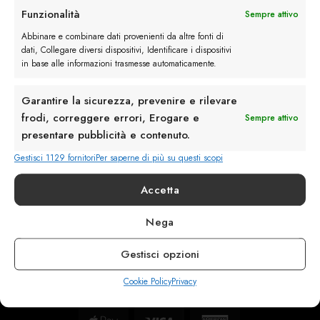
Funzionalità
Sempre attivo
Servizio Clienti
Abbinare e combinare dati provenienti da altre fonti di
dati, Collegare diversi dispositivi, Identificare i dispositivi
in base alle informazioni trasmesse automaticamente.
Garantire la sicurezza, prevenire e rilevare
frodi, correggere errori, Erogare e
info@calzaturebelfiore.com
Sempre attivo
+39 02 468042
presentare pubblicità e contenuto.
MI 20145 • Milano
Gestisci 1129 fornitori
Per saperne di più su questi scopi
Via Belfiore 9
Accetta
Termini e Condizioni
Nega
Resi e Rimborsi
Spedizioni
Gestisci opzioni
Privacy
Cookie Policy
Privacy