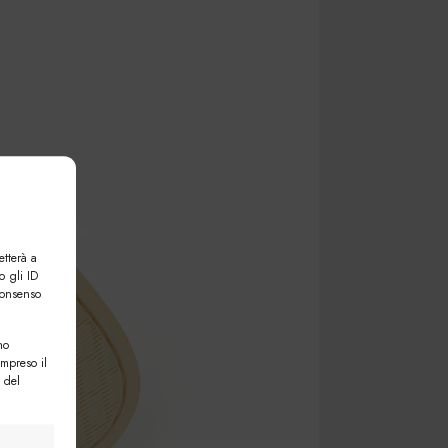
etterà a
o gli ID
consenso
no
ompreso il
 del