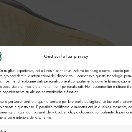
Gestisci la tua privacy
 le migliori esperienze, noi e i nostri partner utilizziamo tecnologie come i cookie per
e e/o accedere alle informazioni del dispositivo. Il consenso a queste tecnologie perm
ostri partner di elaborare dati personali come il comportamento durante la navigazione 
 questo sito e di mostrare annunci (non) personalizzati. Non acconsentire o ritirare il 
re negativamente su alcune caratteristiche e funzioni.
sotto per acconsentire a quanto sopra o per fare scelte dettagliate. Le tue scelte saran
solamente a questo sito. È possibile modificare le impostazioni in qualsiasi momento, c
consenso, utilizzando i pulsanti della Cookie Policy o cliccando sul pulsante di gestione
ella parte inferiore dello schermo.
iche