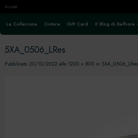
Salta
Accedi
ai
contenuti
La Collezione
Cinture
Gift Card
Il Blog di Belfiore
5XA_0506_LRes
Pubblicato
20/10/2022
alle
1200 × 800
in
5XA_0506_LRe