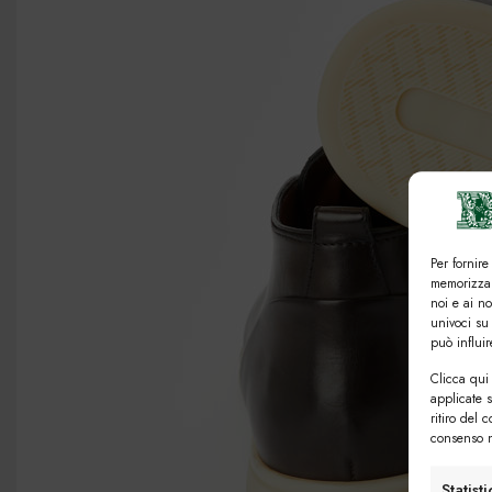
Per fornire
memorizzar
noi e ai n
univoci su
può influi
Clicca qui 
applicate 
ritiro del 
consenso n
Statist