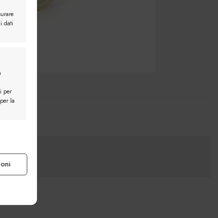
surare
i dati
a
i per
 per la
e attivo
ioni
e attivo