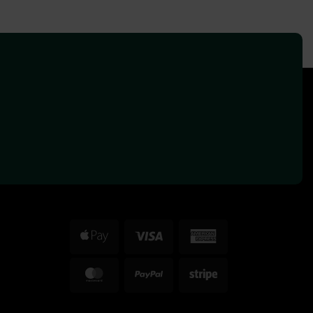
Apple
Visa
American
Pay
Express
MasterCard
PayPal
Stripe