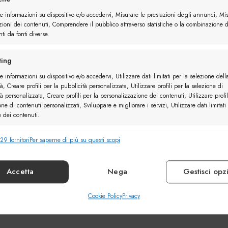
re informazioni su dispositivo e/o accedervi, Misurare le prestazioni degli annunci, Mi
zioni dei contenuti, Comprendere il pubblico attraverso statistiche o la combinazione d
ti da fonti diverse.
ing
e informazioni su dispositivo e/o accedervi, Utilizzare dati limitati per la selezione dell
à, Creare profili per la pubblicità personalizzata, Utilizzare profili per la selezione di
à personalizzata, Creare profili per la personalizzazione dei contenuti, Utilizzare profil
one di contenuti personalizzati, Sviluppare e migliorare i servizi, Utilizzare dati limitati
e dei contenuti.
29 fornitori
Per saperne di più su questi scopi
nalità
Sempr
e combinare dati provenienti da altre fonti di dati, Collegare diversi
vi, Identificare i dispositivi in base alle informazioni trasmesse automaticamente.
Accetta
Nega
Gestisci opz
ire la sicurezza, prevenire e rilevare frodi, correggere
Cookie Policy
Privacy
Sempr
, Erogare e presentare pubblicità e contenuto.