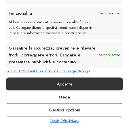
Rimani in contatto con noi
Funzionalità
Sempre attivo
Abbinare e combinare dati provenienti da altre fonti di
Servizio Clienti
dati, Collegare diversi dispositivi, Identificare i dispositivi
in base alle informazioni trasmesse automaticamente.
Garantire la sicurezza, prevenire e rilevare
frodi, correggere errori, Erogare e
Sempre attivo
presentare pubblicità e contenuto.
info@calzaturebelfiore.com
+39 02 468042
Gestisci 1129 fornitori
Per saperne di più su questi scopi
MI 20145 • Milano
Accetta
Via Belfiore 9
Nega
Termini e Condizioni
Resi e Rimborsi
Gestisci opzioni
Spedizioni
Privacy
Cookie Policy
Privacy