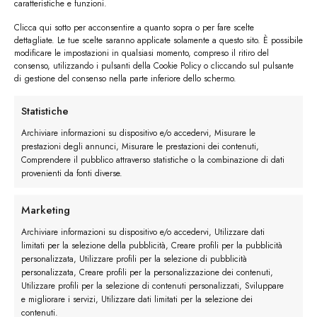
caratteristiche e funzioni.
Clicca qui sotto per acconsentire a quanto sopra o per fare scelte
dettagliate. Le tue scelte saranno applicate solamente a questo sito. È possibile
modificare le impostazioni in qualsiasi momento, compreso il ritiro del
consenso, utilizzando i pulsanti della Cookie Policy o cliccando sul pulsante
di gestione del consenso nella parte inferiore dello schermo.
I trackback sono chiusi, ma puoi
lasciare un commento
.
Statistiche
←
Precedente
Archiviare informazioni su dispositivo e/o accedervi, Misurare le
Successivo
→
prestazioni degli annunci, Misurare le prestazioni dei contenuti,
Comprendere il pubblico attraverso statistiche o la combinazione di dati
provenienti da fonti diverse.
Lascia un commento
Devi essere
connesso
per inviare un commento.
Marketing
Archiviare informazioni su dispositivo e/o accedervi, Utilizzare dati
limitati per la selezione della pubblicità, Creare profili per la pubblicità
personalizzata, Utilizzare profili per la selezione di pubblicità
personalizzata, Creare profili per la personalizzazione dei contenuti,
Utilizzare profili per la selezione di contenuti personalizzati, Sviluppare
e migliorare i servizi, Utilizzare dati limitati per la selezione dei
contenuti.