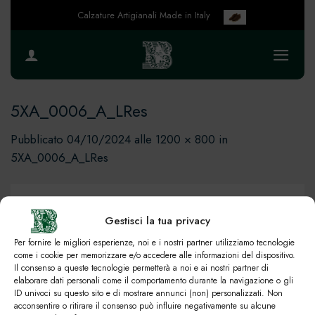
Salta
Calzature Artigianali Made in Italy
ai
contenuti
5XA_0006_A_LRes
Pubblicato
04/10/2024
alle
1200 × 800
in
5XA_0006_A_LRes
Gestisci la tua privacy
Per fornire le migliori esperienze, noi e i nostri partner utilizziamo tecnologie
come i cookie per memorizzare e/o accedere alle informazioni del dispositivo.
Il consenso a queste tecnologie permetterà a noi e ai nostri partner di
elaborare dati personali come il comportamento durante la navigazione o gli
ID univoci su questo sito e di mostrare annunci (non) personalizzati. Non
acconsentire o ritirare il consenso può influire negativamente su alcune