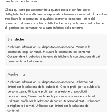
caratteristiche e funzioni.
Clicca qui sotto per acconsentire a quanto sopra o per fare scelte
dettagliate. Le tue scelte saranno applicate solamente a questo sito. È possibile
modificare le impostazioni in qualsiasi momento, compreso il ritiro del
consenso, utilizzando i pulsanti della Cookie Policy o cliccando sul pulsante
di gestione del consenso nella parte inferiore dello schermo.
I trackback sono chiusi, ma puoi
lasciare un commento
.
Statistiche
←
Precedente
Archiviare informazioni su dispositivo e/o accedervi, Misurare le
Successivo
→
prestazioni degli annunci, Misurare le prestazioni dei contenuti,
Comprendere il pubblico attraverso statistiche o la combinazione di dati
provenienti da fonti diverse.
Lascia un commento
Devi essere
connesso
per inviare un commento.
Marketing
Archiviare informazioni su dispositivo e/o accedervi, Utilizzare dati
limitati per la selezione della pubblicità, Creare profili per la pubblicità
personalizzata, Utilizzare profili per la selezione di pubblicità
personalizzata, Creare profili per la personalizzazione dei contenuti,
Utilizzare profili per la selezione di contenuti personalizzati, Sviluppare
e migliorare i servizi, Utilizzare dati limitati per la selezione dei
contenuti.