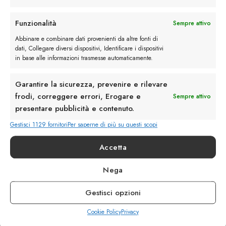
Rimani in contatto con noi
Funzionalità
Sempre attivo
Abbinare e combinare dati provenienti da altre fonti di
Servizio Clienti
dati, Collegare diversi dispositivi, Identificare i dispositivi
in base alle informazioni trasmesse automaticamente.
Garantire la sicurezza, prevenire e rilevare
frodi, correggere errori, Erogare e
Sempre attivo
presentare pubblicità e contenuto.
info@calzaturebelfiore.com
+39 02 468042
Gestisci 1129 fornitori
Per saperne di più su questi scopi
MI 20145 • Milano
Accetta
Via Belfiore 9
Nega
Termini e Condizioni
Resi e Rimborsi
Gestisci opzioni
Spedizioni
Privacy
Cookie Policy
Privacy