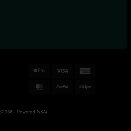
Apple
Visa
American
Pay
Express
MasterCard
PayPal
Stripe
3150968 - Powered
NSAi