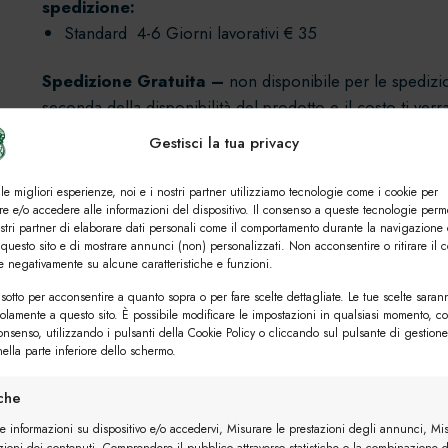
spedizione:
Standard 4-6 Giorni lavorativi € 35
Spedizione Gratuita –
non disponibile per le spedizi
seconda della disponibilità del prodotto e il costo ti ve
dell’ordine.
Se la zona in cui abiti non è servita da
Gestisci la tua privacy
consegna possono subire una variazione.
La conseg
esclusi i giorni festivi. Se l’articolo desiderato è disponi
 le migliori esperienze, noi e i nostri partner utilizziamo tecnologie come i cookie per
la consegna avverrà entro il giorno lavorativo successiv
e e/o accedere alle informazioni del dispositivo. Il consenso a queste tecnologie perm
ostri partner di elaborare dati personali come il comportamento durante la navigazione 
pagare solo con bonifico, carta di credito, apple 
 questo sito e di mostrare annunci (non) personalizzati. Non acconsentire o ritirare il 
re negativamente su alcune caratteristiche e funzioni.
sotto per acconsentire a quanto sopra o per fare scelte dettagliate. Le tue scelte saran
solamente a questo sito. È possibile modificare le impostazioni in qualsiasi momento, c
consenso, utilizzando i pulsanti della Cookie Policy o cliccando sul pulsante di gestione
ella parte inferiore dello schermo.
I prezzi della spedizione:
iche
re informazioni su dispositivo e/o accedervi, Misurare le prestazioni degli annunci, Mi
Exspress 6-8 Gionri lavorativi €55