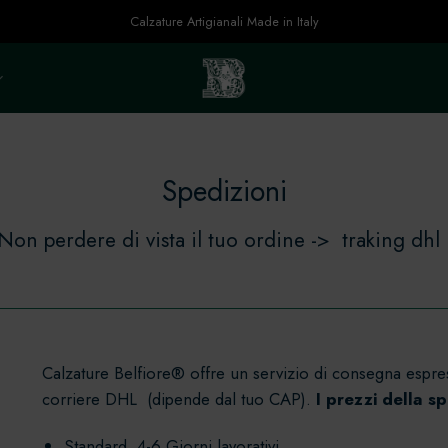
Calzature Artigianali Made in Italy
Spedizioni
Non perdere di vista il tuo ordine ->
traking dhl
Calzature Belfiore® offre un servizio di consegna espre
corriere DHL (dipende dal tuo CAP).
I prezzi della s
Standard 4-6 Giorni lavorativi