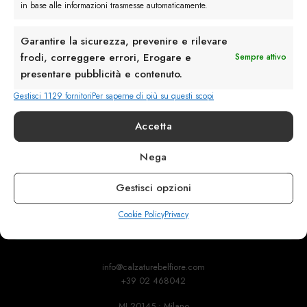
in base alle informazioni trasmesse automaticamente.
Garantire la sicurezza, prevenire e rilevare
frodi, correggere errori, Erogare e
Sempre attivo
presentare pubblicità e contenuto.
Gestisci 1129 fornitori
Per saperne di più su questi scopi
Accetta
Rimani in contatto con noi
Nega
Servizio Clienti
Gestisci opzioni
Cookie Policy
Privacy
info@calzaturebelfiore.com
+39 02 468042
MI 20145 • Milano