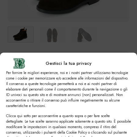
SVUOTA
Colori
Gestisci la tua privacy
Per fornire le migliori esperienze, noi e i nostri partner utilizziamo tecnologie
come i cookie per memorizzare e/o accedere alle informazioni del dispositivo.
Il consenso a queste tecnologie permetterà a noi e ai nostri partner di
elaborare dati personali come il comportamento durante la navigazione o gli
Numero
ID univoci su questo sito e di mostrare annunci (non) personalizzati. Non
acconsentire o ritirare il consenso può influire negativamente su alcune
caratteristiche e funzioni.
39
39,5
40
40,5
41
41,5
42
Clicca qui sotto per acconsentire a quanto sopra o per fare scelte
42,5
43
43,5
44
44,5
45
45,5
dettagliate. Le tue scelte saranno applicate solamente a questo sito. È possibile
modificare le impostazioni in qualsiasi momento, compreso il ritiro del
consenso, utilizzando i pulsanti della Cookie Policy o cliccando sul pulsante
46
46,5
47