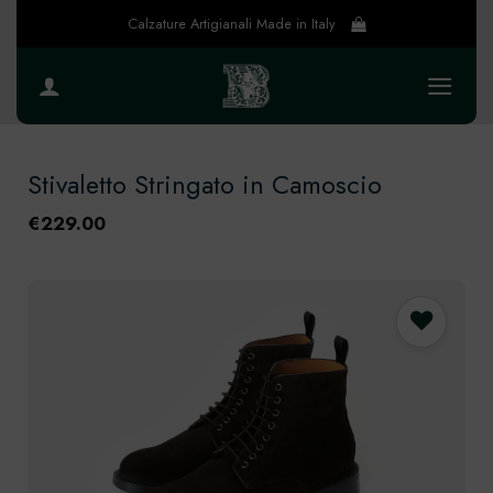
Salta
Calzature Artigianali Made in Italy
ai
contenuti
Stivaletto Stringato in Camoscio
€
229.00
Preferiti