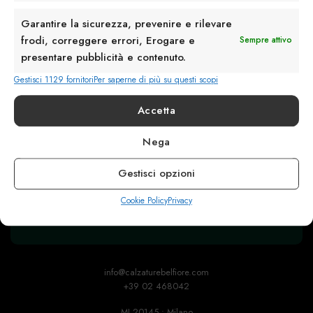
Garantire la sicurezza, prevenire e rilevare
frodi, correggere errori, Erogare e
Sempre attivo
presentare pubblicità e contenuto.
Gestisci 1129 fornitori
Per saperne di più su questi scopi
Accetta
Nega
Rimani in contatto con noi
Gestisci opzioni
Servizio Clienti
Cookie Policy
Privacy
info@calzaturebelfiore.com
+39 02 468042
MI 20145 • Milano