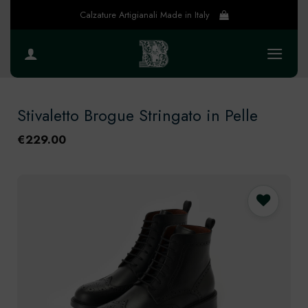
Salta
Calzature Artigianali Made in Italy
ai
contenuti
Stivaletto Brogue Stringato in Pelle
€
229.00
Preferiti
4 utenti