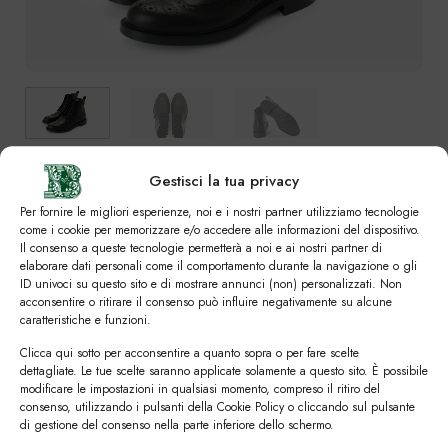
Gestisci la tua privacy
SVUOTA
Colori
Per fornire le migliori esperienze, noi e i nostri partner utilizziamo tecnologie
come i cookie per memorizzare e/o accedere alle informazioni del dispositivo.
Il consenso a queste tecnologie permetterà a noi e ai nostri partner di
elaborare dati personali come il comportamento durante la navigazione o gli
ID univoci su questo sito e di mostrare annunci (non) personalizzati. Non
Numero
acconsentire o ritirare il consenso può influire negativamente su alcune
caratteristiche e funzioni.
39
39,5
40
40,5
41
41,5
42
Clicca qui sotto per acconsentire a quanto sopra o per fare scelte
dettagliate. Le tue scelte saranno applicate solamente a questo sito. È possibile
modificare le impostazioni in qualsiasi momento, compreso il ritiro del
42,5
43
43,5
44
44,5
45
45,5
consenso, utilizzando i pulsanti della Cookie Policy o cliccando sul pulsante
di gestione del consenso nella parte inferiore dello schermo.
46
46,5
47