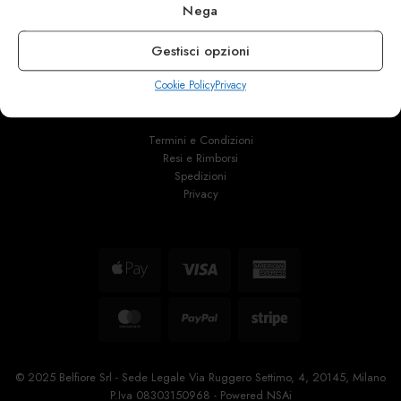
Nega
info@calzaturebelfiore.com
+39 02 468042
Gestisci opzioni
MI 20145 • Milano
Via Belfiore 9
Cookie Policy
Privacy
Termini e Condizioni
Resi e Rimborsi
Spedizioni
Privacy
Apple
Visa
American
Pay
Express
MasterCard
PayPal
Stripe
© 2025 Belfiore Srl - Sede Legale Via Ruggero Settimo, 4, 20145, Milano
P.Iva 08303150968 - Powered
NSAi