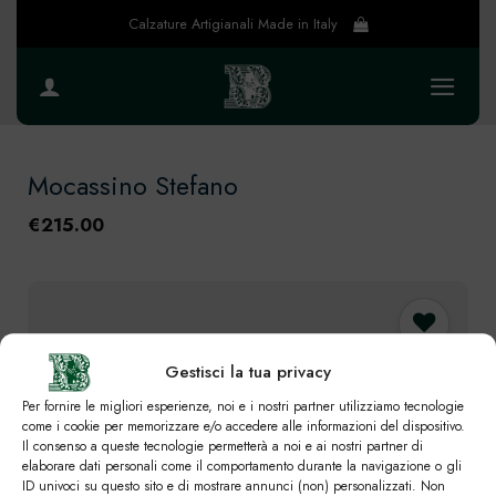
Salta
Calzature Artigianali Made in Italy
ai
contenuti
Mocassino Stefano
€
215.00
Gestisci la tua privacy
Preferiti
Per fornire le migliori esperienze, noi e i nostri partner utilizziamo tecnologie
come i cookie per memorizzare e/o accedere alle informazioni del dispositivo.
Il consenso a queste tecnologie permetterà a noi e ai nostri partner di
elaborare dati personali come il comportamento durante la navigazione o gli
ID univoci su questo sito e di mostrare annunci (non) personalizzati. Non