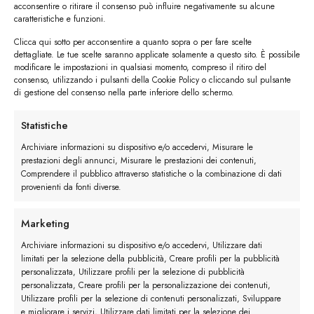
acconsentire o ritirare il consenso può influire negativamente su alcune
caratteristiche e funzioni.
Clicca qui sotto per acconsentire a quanto sopra o per fare scelte
dettagliate. Le tue scelte saranno applicate solamente a questo sito. È possibile
modificare le impostazioni in qualsiasi momento, compreso il ritiro del
consenso, utilizzando i pulsanti della Cookie Policy o cliccando sul pulsante
di gestione del consenso nella parte inferiore dello schermo.
Descrizione
Statistiche
Archiviare informazioni su dispositivo e/o accedervi, Misurare le
Maggiori dettagli
prestazioni degli annunci, Misurare le prestazioni dei contenuti,
Comprendere il pubblico attraverso statistiche o la combinazione di dati
provenienti da fonti diverse.
Recensioni (0)
Marketing
Archiviare informazioni su dispositivo e/o accedervi, Utilizzare dati
limitati per la selezione della pubblicità, Creare profili per la pubblicità
personalizzata, Utilizzare profili per la selezione di pubblicità
personalizzata, Creare profili per la personalizzazione dei contenuti,
Utilizzare profili per la selezione di contenuti personalizzati, Sviluppare
e migliorare i servizi, Utilizzare dati limitati per la selezione dei