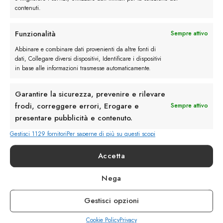
contenuti.
Funzionalità
Sempre attivo
Rimani in contatto con noi
Abbinare e combinare dati provenienti da altre fonti di
dati, Collegare diversi dispositivi, Identificare i dispositivi
Servizio Clienti
in base alle informazioni trasmesse automaticamente.
Garantire la sicurezza, prevenire e rilevare
frodi, correggere errori, Erogare e
Sempre attivo
presentare pubblicità e contenuto.
info@calzaturebelfiore.com
Gestisci 1129 fornitori
Per saperne di più su questi scopi
+39 02 468042
Accetta
MI 20145 • Milano
Via Belfiore 9
Nega
Gestisci opzioni
Termini e Condizioni
Resi e Rimborsi
Spedizioni
Cookie Policy
Privacy