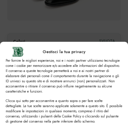
SVUOTA
Colori
Gestisci la tua privacy
Per fornire le migliori esperienze, noi e i nostri partner utilizziamo tecnologie
come i cookie per memorizzare e/o accedere alle informazioni del dispositivo.
Numero
Il consenso a queste tecnologie permetterà a noi e ai nostri partner di
elaborare dati personali come il comportamento durante la navigazione o gli
ID univoci su questo sito e di mostrare annunci (non) personalizzati. Non
39
39,5
40
40,5
41
41,5
42
acconsentire o ritirare il consenso può influire negativamente su alcune
caratteristiche e funzioni.
42,5
43
43,5
44
44,5
45
45,5
Clicca qui sotto per acconsentire a quanto sopra o per fare scelte
dettagliate. Le tue scelte saranno applicate solamente a questo sito. È possibile
46
46,5
47
modificare le impostazioni in qualsiasi momento, compreso il ritiro del
consenso, utilizzando i pulsanti della Cookie Policy o cliccando sul pulsante
di gestione del consenso nella parte inferiore dello schermo.