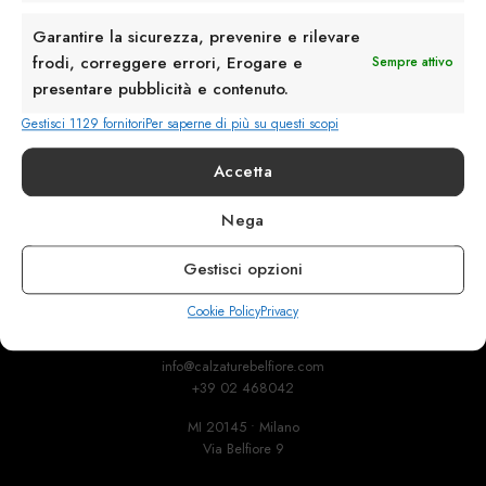
Garantire la sicurezza, prevenire e rilevare
frodi, correggere errori, Erogare e
Sempre attivo
presentare pubblicità e contenuto.
Gestisci 1129 fornitori
Per saperne di più su questi scopi
Accetta
Rimani in contatto con noi
Nega
Servizio Clienti
Gestisci opzioni
Cookie Policy
Privacy
info@calzaturebelfiore.com
+39 02 468042
MI 20145 • Milano
Via Belfiore 9