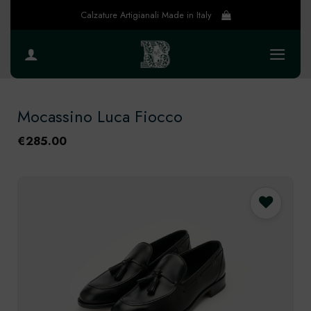
Salta
Calzature Artigianali Made in Italy
ai
contenuti
Mocassino Luca Fiocco
€
285.00