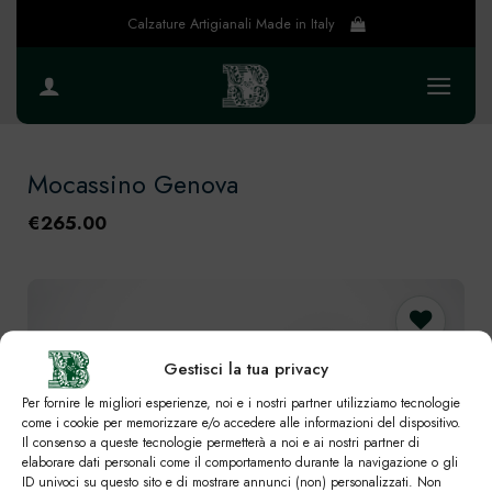
Salta
Calzature Artigianali Made in Italy
ai
contenuti
Mocassino Genova
€
265.00
Gestisci la tua privacy
Preferiti
Per fornire le migliori esperienze, noi e i nostri partner utilizziamo tecnologie
3 utenti
come i cookie per memorizzare e/o accedere alle informazioni del dispositivo.
Il consenso a queste tecnologie permetterà a noi e ai nostri partner di
elaborare dati personali come il comportamento durante la navigazione o gli
ID univoci su questo sito e di mostrare annunci (non) personalizzati. Non