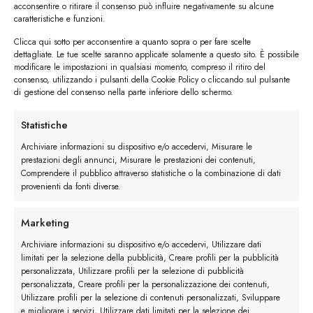
acconsentire o ritirare il consenso può influire negativamente su alcune
caratteristiche e funzioni.
Clicca qui sotto per acconsentire a quanto sopra o per fare scelte
dettagliate. Le tue scelte saranno applicate solamente a questo sito. È possibile
modificare le impostazioni in qualsiasi momento, compreso il ritiro del
consenso, utilizzando i pulsanti della Cookie Policy o cliccando sul pulsante
di gestione del consenso nella parte inferiore dello schermo.
Descrizione
Statistiche
Archiviare informazioni su dispositivo e/o accedervi, Misurare le
Maggiori dettagli
prestazioni degli annunci, Misurare le prestazioni dei contenuti,
Comprendere il pubblico attraverso statistiche o la combinazione di dati
provenienti da fonti diverse.
Recensioni (1)
Marketing
Archiviare informazioni su dispositivo e/o accedervi, Utilizzare dati
limitati per la selezione della pubblicità, Creare profili per la pubblicità
personalizzata, Utilizzare profili per la selezione di pubblicità
personalizzata, Creare profili per la personalizzazione dei contenuti,
Utilizzare profili per la selezione di contenuti personalizzati, Sviluppare
e migliorare i servizi, Utilizzare dati limitati per la selezione dei