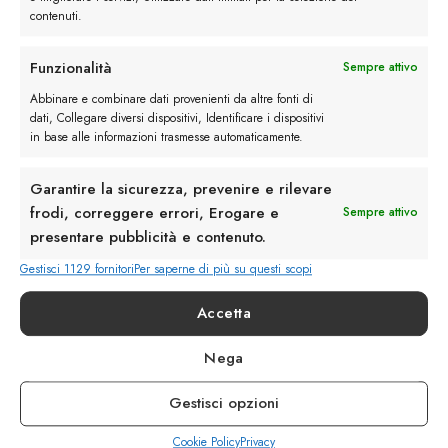
contenuti.
Funzionalità
Sempre attivo
Rimani in contatto con noi
Abbinare e combinare dati provenienti da altre fonti di
dati, Collegare diversi dispositivi, Identificare i dispositivi
Servizio Clienti
in base alle informazioni trasmesse automaticamente.
Garantire la sicurezza, prevenire e rilevare
frodi, correggere errori, Erogare e
Sempre attivo
presentare pubblicità e contenuto.
info@calzaturebelfiore.com
Gestisci 1129 fornitori
Per saperne di più su questi scopi
+39 02 468042
Accetta
MI 20145 • Milano
Via Belfiore 9
Nega
Gestisci opzioni
Termini e Condizioni
Resi e Rimborsi
Spedizioni
Cookie Policy
Privacy