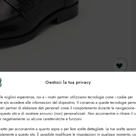
Gestisci la tua privacy
Preferiti
5 utenti
 le migliori esperienze, noi e i nostri partner utilizziamo tecnologie come i cookie per
e e/o accedere alle informazioni del dispositivo. Il consenso a queste tecnologie perm
ostri partner di elaborare dati personali come il comportamento durante la navigazione 
 questo sito e di mostrare annunci (non) personalizzati. Non acconsentire o ritirare il 
re negativamente su alcune caratteristiche e funzioni.
sotto per acconsentire a quanto sopra o per fare scelte dettagliate. Le tue scelte saran
solamente a questo sito. È possibile modificare le impostazioni in qualsiasi momento, c