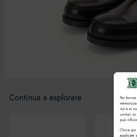
Continua a esplorare
Per fornire
memorizzar
noi e ai n
univoci su
può influi
Clicca qui 
applicate 