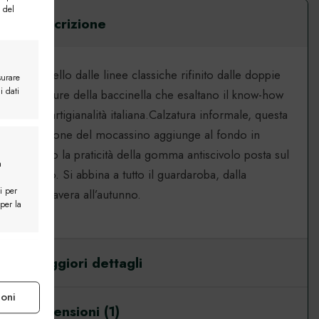
Preferiti
 del
Descrizione
Modello dalle linee classiche rifinito dalle doppie
surare
i dati
cuciture della baccinella che esaltano il know-how
Mocassino Roma
dell’artigianalità italiana.Calzatura informale, questa
England
versione del mocassino aggiunge al fondo in
cuoio la praticità della gomma antiscivolo posta sul
a
tacco. Si abbina a tutto il guardaroba, dalla
i per
primavera all’autunno.
 per la
e attivo
Maggiori dettagli
ioni
Recensioni (1)