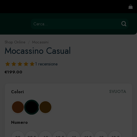
Cerca:
Shop Online
/
Mocassini
Mocassino Casual
1 recensione
€
199.00
SVUOTA
Colori
Numero