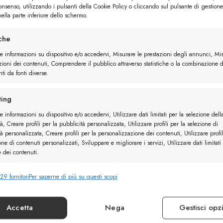
Preferiti
Preferiti
consenso, utilizzando i pulsanti della Cookie Policy o cliccando sul pulsante di gestione
2 utenti
ella parte inferiore dello schermo.
iche
re informazioni su dispositivo e/o accedervi, Misurare le prestazioni degli annunci, Mi
zioni dei contenuti, Comprendere il pubblico attraverso statistiche o la combinazione d
ti da fonti diverse.
elle
Derby Camoscio
ing
e informazioni su dispositivo e/o accedervi, Utilizzare dati limitati per la selezione dell
à, Creare profili per la pubblicità personalizzata, Utilizzare profili per la selezione di
à personalizzata, Creare profili per la personalizzazione dei contenuti, Utilizzare profil
one di contenuti personalizzati, Sviluppare e migliorare i servizi, Utilizzare dati limitati
e dei contenuti.
29 fornitori
Per saperne di più su questi scopi
nalità
Sempr
e combinare dati provenienti da altre fonti di dati, Collegare diversi
vi, Identificare i dispositivi in base alle informazioni trasmesse automaticamente.
Accetta
Nega
Gestisci opz