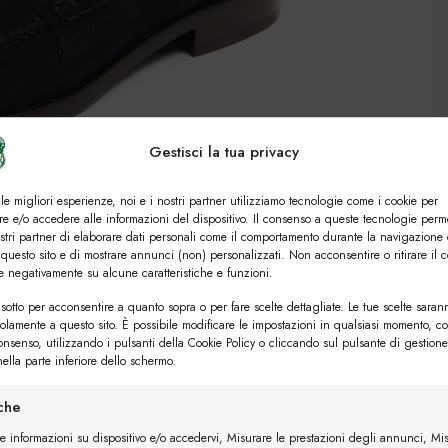
Gestisci la tua privacy
 le migliori esperienze, noi e i nostri partner utilizziamo tecnologie come i cookie per
e e/o accedere alle informazioni del dispositivo. Il consenso a queste tecnologie perm
ostri partner di elaborare dati personali come il comportamento durante la navigazione 
 questo sito e di mostrare annunci (non) personalizzati. Non acconsentire o ritirare il 
re negativamente su alcune caratteristiche e funzioni.
Preferiti
4 utenti
sotto per acconsentire a quanto sopra o per fare scelte dettagliate. Le tue scelte saran
solamente a questo sito. È possibile modificare le impostazioni in qualsiasi momento, c
consenso, utilizzando i pulsanti della Cookie Policy o cliccando sul pulsante di gestione
ella parte inferiore dello schermo.
iche
re informazioni su dispositivo e/o accedervi, Misurare le prestazioni degli annunci, Mi