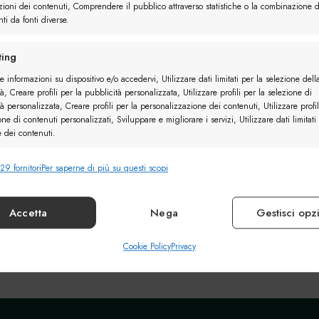
Preferiti
Preferiti
zioni dei contenuti, Comprendere il pubblico attraverso statistiche o la combinazione d
2 utenti
ti da fonti diverse.
ing
e informazioni su dispositivo e/o accedervi, Utilizzare dati limitati per la selezione dell
à, Creare profili per la pubblicità personalizzata, Utilizzare profili per la selezione di
à personalizzata, Creare profili per la personalizzazione dei contenuti, Utilizzare profil
elle
Derby Camoscio
one di contenuti personalizzati, Sviluppare e migliorare i servizi, Utilizzare dati limitati
e dei contenuti.
29 fornitori
Per saperne di più su questi scopi
nalità
Sempr
e combinare dati provenienti da altre fonti di dati, Collegare diversi
vi, Identificare i dispositivi in base alle informazioni trasmesse automaticamente.
Accetta
Nega
Gestisci opz
ire la sicurezza, prevenire e rilevare frodi, correggere
Cookie Policy
Privacy
Sempr
, Erogare e presentare pubblicità e contenuto.