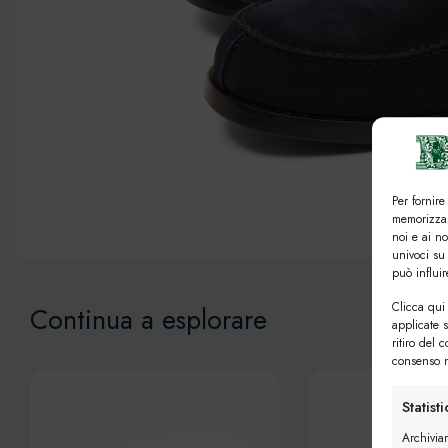
Per fornire
memorizzar
noi e ai n
univoci su
può influi
Clicca qui 
Continua a esplorare
applicate 
ritiro del 
consenso n
Statist
Archivia