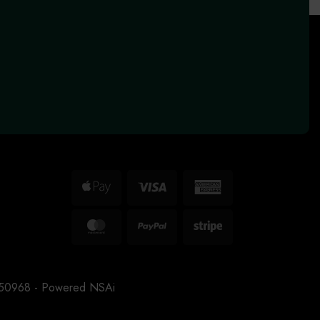
Apple
Visa
American
Pay
Express
MasterCard
PayPal
Stripe
3150968 - Powered
NSAi