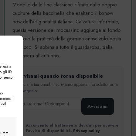
Modello dalle line classiche rifinito dalle doppie
cuciture della baccinella che esaltano il konow
how dell’artigianalità italiana. Calzatura informale,
questa versione del mocassino aggiunge al fondo
in cuoio la praticità della gomma antiscivolo posta
sul tacco. Si abbina a tutto il guardaroba, dalla
primavera all’autunno.
etterà a
o gli ID
Avvisami quando torna disponibile
consenso
Lascia la tua email: ti scriviamo appena il prodotto torna
in negozio.
no
ompreso il
 del
Avvisami
Acconsento al trattamento dei dati per ricevere
l'avviso di disponibilità.
Privacy policy
surare