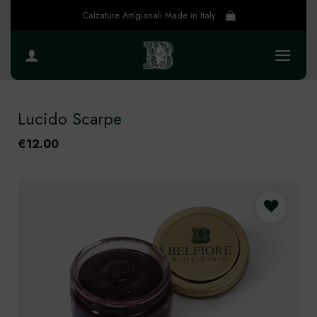
Salta
Calzature Artigianali Made in Italy
ai
contenuti
Lucido Scarpe
€
12.00
Preferiti