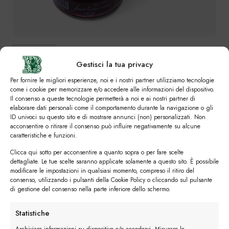
Gestisci la tua privacy
Per fornire le migliori esperienze, noi e i nostri partner utilizziamo tecnologie
come i cookie per memorizzare e/o accedere alle informazioni del dispositivo.
SVUOTA
Il consenso a queste tecnologie permetterà a noi e ai nostri partner di
Colori
elaborare dati personali come il comportamento durante la navigazione o gli
ID univoci su questo sito e di mostrare annunci (non) personalizzati. Non
acconsentire o ritirare il consenso può influire negativamente su alcune
caratteristiche e funzioni.
Clicca qui sotto per acconsentire a quanto sopra o per fare scelte
dettagliate. Le tue scelte saranno applicate solamente a questo sito. È possibile
modificare le impostazioni in qualsiasi momento, compreso il ritiro del
Lucido Scarpe quantità
consenso, utilizzando i pulsanti della Cookie Policy o cliccando sul pulsante
di gestione del consenso nella parte inferiore dello schermo.
Ordina
Statistiche
Buy now