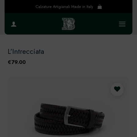
Salta
Calzature Artigianali Made in Italy
ai
contenuti
L’Intrecciata
€
79.00
Preferiti