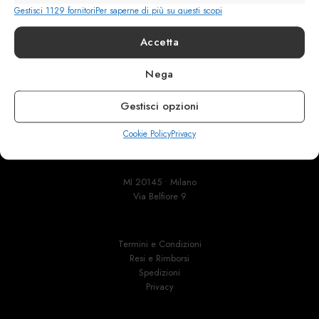
Gestisci 1129 fornitori
Per saperne di più su questi scopi
Rimani in contatto con noi
Accetta
Servizio Clienti
Nega
Gestisci opzioni
Cookie Policy
Privacy
info@calzaturebelfiore.com
+39 02 468042
MI 20145 • Milano
Via Belfiore 9
Termini e Condizioni
Resi e Rimborsi
Spedizioni
Privacy