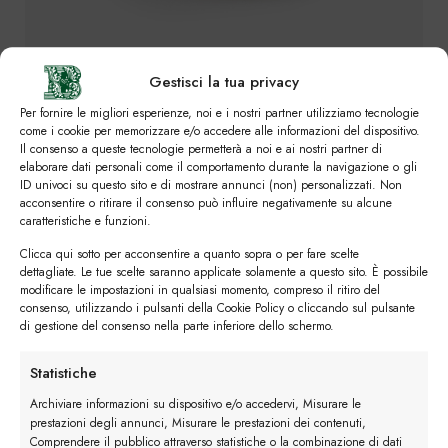
Gestisci la tua privacy
Per fornire le migliori esperienze, noi e i nostri partner utilizziamo tecnologie
come i cookie per memorizzare e/o accedere alle informazioni del dispositivo.
Il consenso a queste tecnologie permetterà a noi e ai nostri partner di
elaborare dati personali come il comportamento durante la navigazione o gli
SVUOTA
ID univoci su questo sito e di mostrare annunci (non) personalizzati. Non
Colori
acconsentire o ritirare il consenso può influire negativamente su alcune
caratteristiche e funzioni.
Clicca qui sotto per acconsentire a quanto sopra o per fare scelte
dettagliate. Le tue scelte saranno applicate solamente a questo sito. È possibile
modificare le impostazioni in qualsiasi momento, compreso il ritiro del
consenso, utilizzando i pulsanti della Cookie Policy o cliccando sul pulsante
di gestione del consenso nella parte inferiore dello schermo.
L’Intrecciata quantità
Statistiche
Ordina
Archiviare informazioni su dispositivo e/o accedervi, Misurare le
prestazioni degli annunci, Misurare le prestazioni dei contenuti,
Buy now
Comprendere il pubblico attraverso statistiche o la combinazione di dati