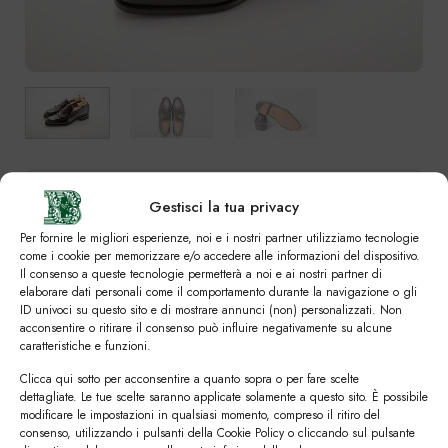
SVUOTA
Colori
Gestisci la tua privacy
Per fornire le migliori esperienze, noi e i nostri partner utilizziamo tecnologie
come i cookie per memorizzare e/o accedere alle informazioni del dispositivo.
Il consenso a queste tecnologie permetterà a noi e ai nostri partner di
elaborare dati personali come il comportamento durante la navigazione o gli
Numero
ID univoci su questo sito e di mostrare annunci (non) personalizzati. Non
acconsentire o ritirare il consenso può influire negativamente su alcune
caratteristiche e funzioni.
39
39,5
40
40,5
41
41,5
42
Clicca qui sotto per acconsentire a quanto sopra o per fare scelte
42,5
43
43,5
44
44,5
45
45,5
dettagliate. Le tue scelte saranno applicate solamente a questo sito. È possibile
modificare le impostazioni in qualsiasi momento, compreso il ritiro del
consenso, utilizzando i pulsanti della Cookie Policy o cliccando sul pulsante
46
46,5
47