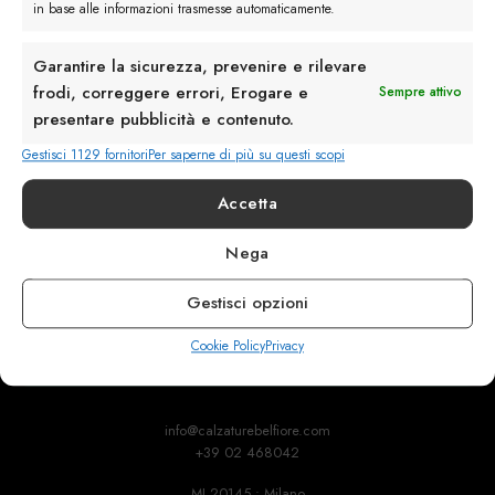
in base alle informazioni trasmesse automaticamente.
Garantire la sicurezza, prevenire e rilevare
frodi, correggere errori, Erogare e
Sempre attivo
presentare pubblicità e contenuto.
Gestisci 1129 fornitori
Per saperne di più su questi scopi
Accetta
Rimani in contatto con noi
Nega
Servizio Clienti
Gestisci opzioni
Cookie Policy
Privacy
info@calzaturebelfiore.com
+39 02 468042
MI 20145 • Milano