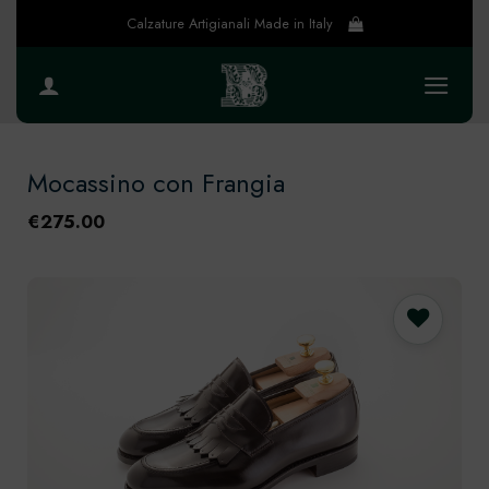
Salta
Calzature Artigianali Made in Italy
ai
contenuti
Mocassino con Frangia
€
275.00