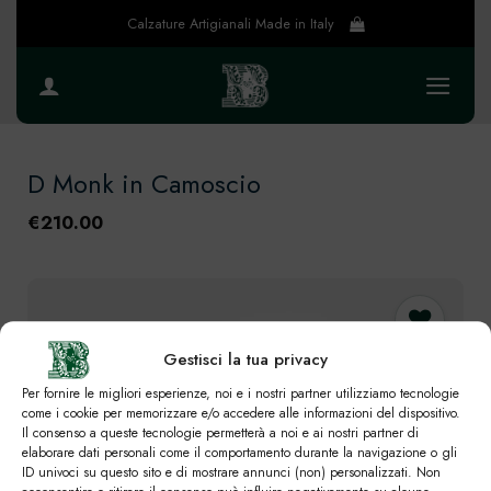
Salta
Calzature Artigianali Made in Italy
ai
contenuti
D Monk in Camoscio
€
210.00
Gestisci la tua privacy
Preferiti
Per fornire le migliori esperienze, noi e i nostri partner utilizziamo tecnologie
come i cookie per memorizzare e/o accedere alle informazioni del dispositivo.
2 utenti
Il consenso a queste tecnologie permetterà a noi e ai nostri partner di
elaborare dati personali come il comportamento durante la navigazione o gli
ID univoci su questo sito e di mostrare annunci (non) personalizzati. Non