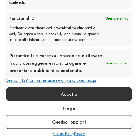
contenuti.
Funzionalità
Sempre attivo
Rimani in contatto con noi
Abbinare e combinare dati provenienti da altre fonti di
dati, Collegare diversi dispositivi, Identificare i dispositivi
Servizio Clienti
in base alle informazioni trasmesse automaticamente.
Garantire la sicurezza, prevenire e rilevare
frodi, correggere errori, Erogare e
Sempre attivo
presentare pubblicità e contenuto.
info@calzaturebelfiore.com
Gestisci 1129 fornitori
Per saperne di più su questi scopi
+39 02 468042
MI 20145 • Milano
Accetta
Via Belfiore 9
Nega
Termini e Condizioni
Gestisci opzioni
Resi e Rimborsi
Spedizioni
Cookie Policy
Privacy
Privacy