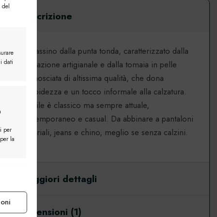
Preferiti
 del
Descrizione
Mocassino dalla punta tonda, caratterizzato dalla
surare
i dati
lavorazione artigianale e dalla tomaia in pelle
Mocassino Roma
scamosciata di altissima qualità, che dona
England
morbidezza e un tocco informale alla calzatura.
Lo stile è classico ma sempre attuale,
a
contemporaneo e casual. Da abbinare a pantaloni
i per
sartoriali, jeans e chino, meglio se senza calzini.
 per la
e attivo
Maggiori dettagli
ioni
Recensioni (1)