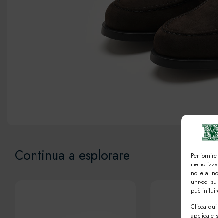
Continua a esplorare
Per fornire
memorizzar
noi e ai n
univoci su
può influi
Clicca qui 
applicate 