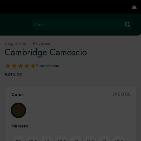
Cerca:
Shop Online
/
Mocassini
Cambridge Camoscio
1 recensione
€
215.00
SVUOTA
Colori
Numero