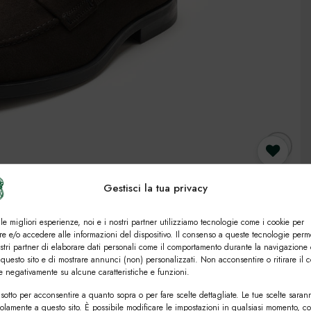
Gestisci la tua privacy
Preferiti
 le migliori esperienze, noi e i nostri partner utilizziamo tecnologie come i cookie per
e e/o accedere alle informazioni del dispositivo. Il consenso a queste tecnologie perm
ostri partner di elaborare dati personali come il comportamento durante la navigazione 
 questo sito e di mostrare annunci (non) personalizzati. Non acconsentire o ritirare il 
re negativamente su alcune caratteristiche e funzioni.
sotto per acconsentire a quanto sopra o per fare scelte dettagliate. Le tue scelte saran
solamente a questo sito. È possibile modificare le impostazioni in qualsiasi momento, c