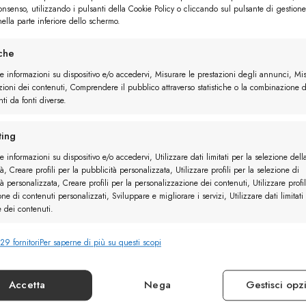
Preferiti
Preferiti
consenso, utilizzando i pulsanti della Cookie Policy o cliccando sul pulsante di gestione
2 utenti
ella parte inferiore dello schermo.
iche
re informazioni su dispositivo e/o accedervi, Misurare le prestazioni degli annunci, Mi
zioni dei contenuti, Comprendere il pubblico attraverso statistiche o la combinazione d
ti da fonti diverse.
elle
Derby Camoscio
ing
e informazioni su dispositivo e/o accedervi, Utilizzare dati limitati per la selezione dell
à, Creare profili per la pubblicità personalizzata, Utilizzare profili per la selezione di
à personalizzata, Creare profili per la personalizzazione dei contenuti, Utilizzare profil
one di contenuti personalizzati, Sviluppare e migliorare i servizi, Utilizzare dati limitati
e dei contenuti.
29 fornitori
Per saperne di più su questi scopi
nalità
Sempr
e combinare dati provenienti da altre fonti di dati, Collegare diversi
vi, Identificare i dispositivi in base alle informazioni trasmesse automaticamente.
Accetta
Nega
Gestisci opz