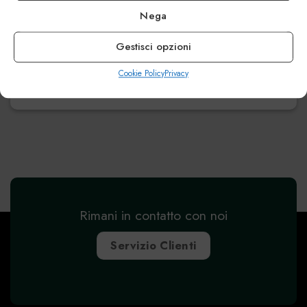
Nega
Harvard
Gestisci opzioni
€
239.00
Cookie Policy
Privacy
Rimani in contatto con noi
Servizio Clienti