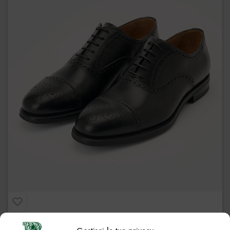
Bristol
€
239.00