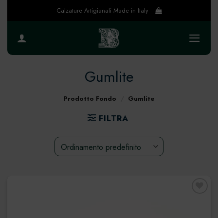
Salta
Calzature Artigianali Made in Italy
ai
contenuti
Gumlite
Prodotto Fondo
/
Gumlite
FILTRA
Preferiti