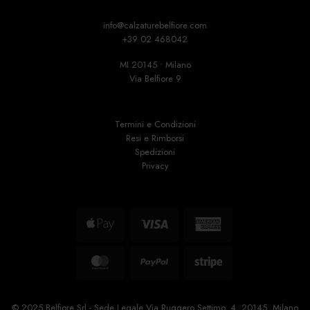
info@calzaturebelfiore.com
+39 02 468042
MI 20145 • Milano
Via Belfiore 9
Termini e Condizioni
Resi e Rimborsi
Spedizioni
Privacy
Apple
Visa
American
Pay
Express
MasterCard
PayPal
Stripe
© 2025 Belfiore Srl - Sede Legale Via Ruggero Settimo, 4, 20145, Milano