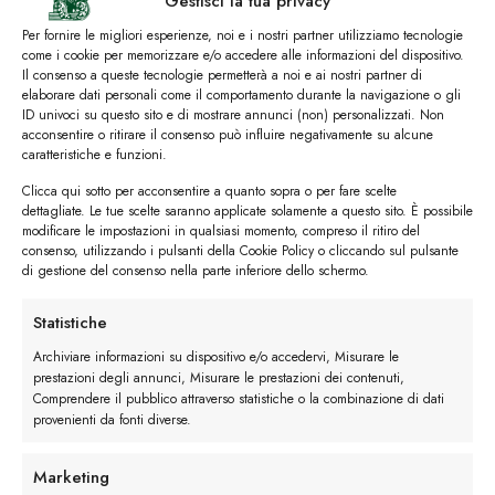
Gestisci la tua privacy
Per fornire le migliori esperienze, noi e i nostri partner utilizziamo tecnologie
come i cookie per memorizzare e/o accedere alle informazioni del dispositivo.
Preferiti
Il consenso a queste tecnologie permetterà a noi e ai nostri partner di
elaborare dati personali come il comportamento durante la navigazione o gli
ID univoci su questo sito e di mostrare annunci (non) personalizzati. Non
acconsentire o ritirare il consenso può influire negativamente su alcune
caratteristiche e funzioni.
Clicca qui sotto per acconsentire a quanto sopra o per fare scelte
dettagliate. Le tue scelte saranno applicate solamente a questo sito. È possibile
modificare le impostazioni in qualsiasi momento, compreso il ritiro del
consenso, utilizzando i pulsanti della Cookie Policy o cliccando sul pulsante
di gestione del consenso nella parte inferiore dello schermo.
Statistiche
Archiviare informazioni su dispositivo e/o accedervi, Misurare le
prestazioni degli annunci, Misurare le prestazioni dei contenuti,
Comprendere il pubblico attraverso statistiche o la combinazione di dati
provenienti da fonti diverse.
Philadelphia
€
239.00
Marketing