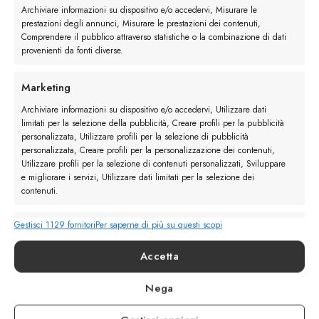
Archiviare informazioni su dispositivo e/o accedervi, Misurare le
prestazioni degli annunci, Misurare le prestazioni dei contenuti,
Comprendere il pubblico attraverso statistiche o la combinazione di dati
provenienti da fonti diverse.
info@calzaturebelfiore.com
Marketing
+39 02 468042
Archiviare informazioni su dispositivo e/o accedervi, Utilizzare dati
MI 20145 • Milano
limitati per la selezione della pubblicità, Creare profili per la pubblicità
Via Belfiore 9
personalizzata, Utilizzare profili per la selezione di pubblicità
personalizzata, Creare profili per la personalizzazione dei contenuti,
Utilizzare profili per la selezione di contenuti personalizzati, Sviluppare
e migliorare i servizi, Utilizzare dati limitati per la selezione dei
Termini e Condizioni
contenuti.
Resi e Rimborsi
Spedizioni
Privacy
Gestisci 1129 fornitori
Per saperne di più su questi scopi
Funzionalità
Sempre attivo
Abbinare e combinare dati provenienti da altre fonti di
Accetta
dati, Collegare diversi dispositivi, Identificare i dispositivi
in base alle informazioni trasmesse automaticamente.
Nega
Apple
Visa
American
Pay
Express
Garantire la sicurezza, prevenire e rilevare