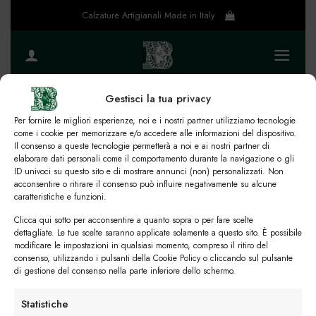
Salta
Calzature Artigianali Made in Italy
ai
contenuti
Gestisci la tua privacy
Torna alla Home page
Per fornire le migliori esperienze, noi e i nostri partner utilizziamo tecnologie
come i cookie per memorizzare e/o accedere alle informazioni del dispositivo.
Il consenso a queste tecnologie permetterà a noi e ai nostri partner di
elaborare dati personali come il comportamento durante la navigazione o gli
ID univoci su questo sito e di mostrare annunci (non) personalizzati. Non
acconsentire o ritirare il consenso può influire negativamente su alcune
caratteristiche e funzioni.
Clicca qui sotto per acconsentire a quanto sopra o per fare scelte
dettagliate. Le tue scelte saranno applicate solamente a questo sito. È possibile
modificare le impostazioni in qualsiasi momento, compreso il ritiro del
consenso, utilizzando i pulsanti della Cookie Policy o cliccando sul pulsante
Rimani in contatto con noi
di gestione del consenso nella parte inferiore dello schermo.
Statistiche
Servizio Clienti